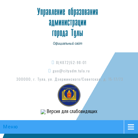
8(4872)52-98-01
guo@cityadm.tula.ru
300000, г. Тула, ул. Дзержинского/Советская, д. 15-17/73
Версия для слабовидящих
Меню