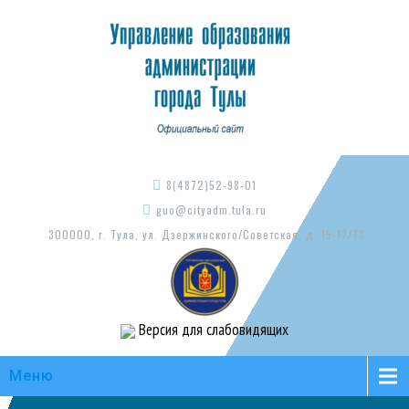
8(4872)52-98-01
guo@cityadm.tula.ru
300000, г. Тула, ул. Дзержинского/Советская, д. 15-17/73
Версия для слабовидящих
Меню