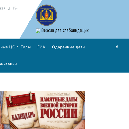
кая, д. 15-
Версия для слабовидящих
ные ЦО г. Тулы
ГИА
Одаренные дети
анизации