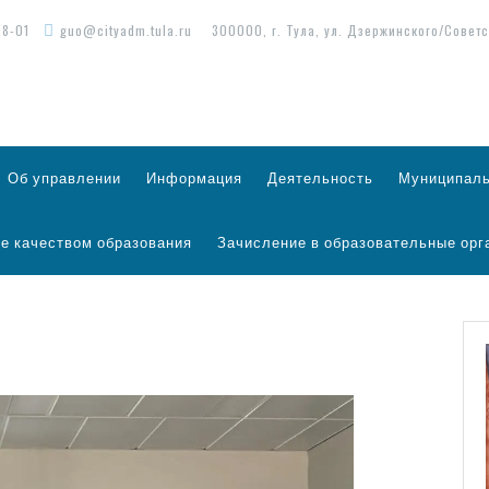
98-01
guo@cityadm.tula.ru
300000, г. Тула, ул. Дзержинского/Советс
Об управлении
Информация
Деятельность
Муниципаль
е качеством образования
Зачисление в образовательные орг