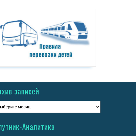
рхив записей
путник-Аналитика