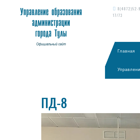
8(4872)52-
17/73
Главная
Управлени
ПД-8