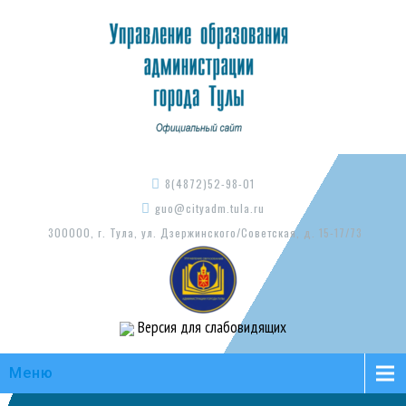
8(4872)52-98-01
guo@cityadm.tula.ru
300000, г. Тула, ул. Дзержинского/Советская, д. 15-17/73
Версия для слабовидящих
Меню