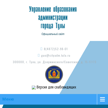
8(4872)52-98-01
guo@cityadm.tula.ru
300000, г. Тула, ул. Дзержинского/Советская, д. 15-17/73
Версия для слабовидящих
Меню