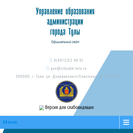
8(4872)52-98-01
guo@cityadm.tula.ru
300000, г. Тула, ул. Дзержинского/Советская, д. 15-17/73
Версия для слабовидящих
Меню