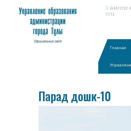
8(4872)52-
17/73
Главная
Управлени
Парад дошк-10