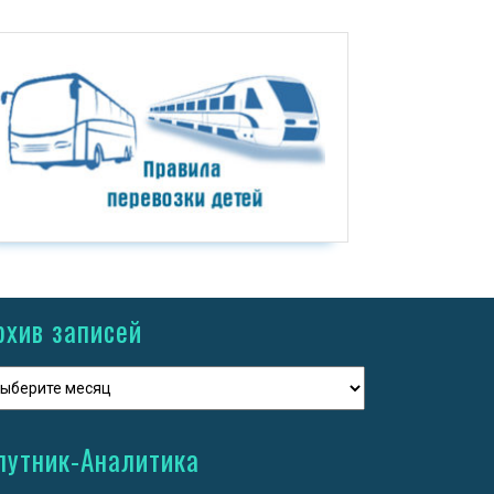
рхив записей
путник-Аналитика