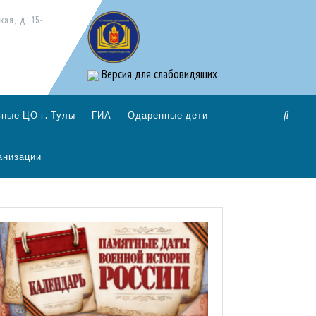
кая, д. 15-
Версия для слабовидящих
ные ЦО г. Тулы
ГИА
Одаренные дети
анизации