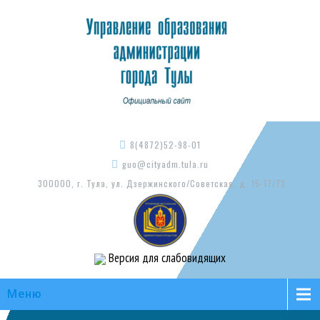
8(4872)52-98-01
guo@cityadm.tula.ru
300000, г. Тула, ул. Дзержинского/Советская, д. 15-17/73
Версия для слабовидящих
Меню