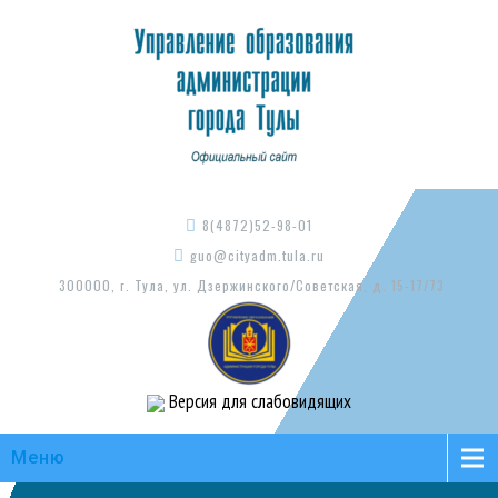
8(4872)52-98-01
guo@cityadm.tula.ru
300000, г. Тула, ул. Дзержинского/Советская, д. 15-17/73
Версия для слабовидящих
Меню