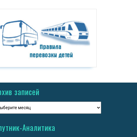
рхив записей
путник-Аналитика