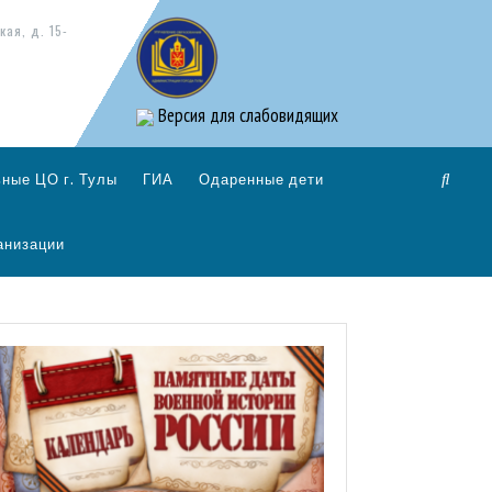
кая, д. 15-
Версия для слабовидящих
ные ЦО г. Тулы
ГИА
Одаренные дети
анизации