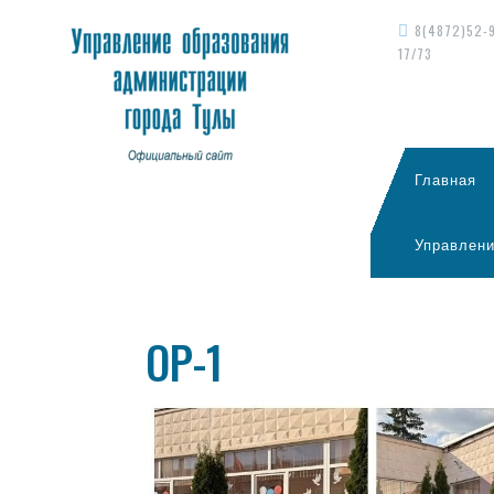
8(4872)52-
17/73
Главная
Управлени
ОР-1