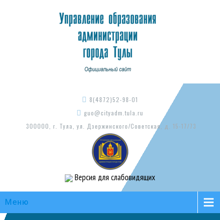
8(4872)52-98-01
guo@cityadm.tula.ru
300000, г. Тула, ул. Дзержинского/Советская, д. 15-17/73
Версия для слабовидящих
Меню