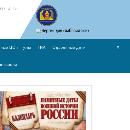
кая, д. 15-
Версия для слабовидящих
ные ЦО г. Тулы
ГИА
Одаренные дети
анизации