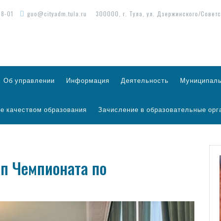
98-01
guo@cityadm.tula.ru
300000, г. Тула, ул. Дзержинского/Советс
Об управлении
Информация
Деятельность
Муниципаль
е качеством образования
Зачисление в образовательные орг
п Чемпионата по