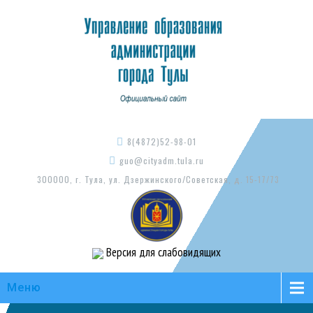
8(4872)52-98-01
guo@cityadm.tula.ru
300000, г. Тула, ул. Дзержинского/Советская, д. 15-17/73
Версия для слабовидящих
Меню