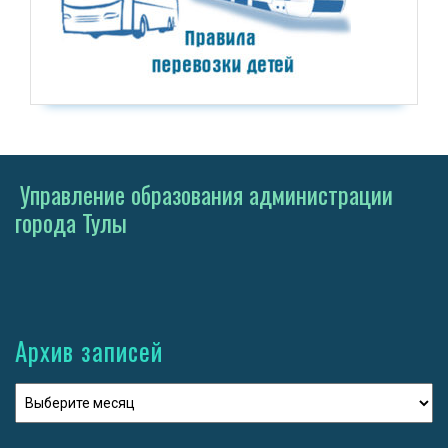
Управление образования администрации
города Тулы
Архив записей