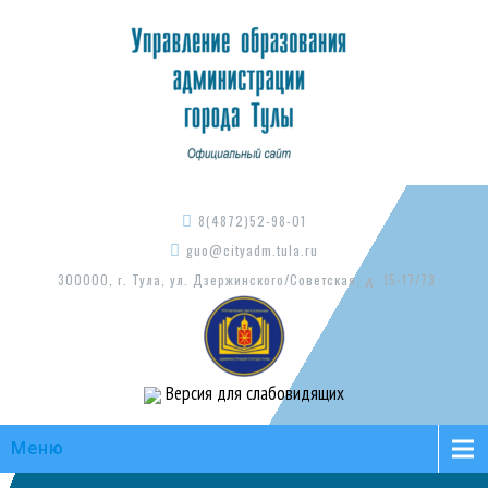
8(4872)52-98-01
guo@cityadm.tula.ru
300000, г. Тула, ул. Дзержинского/Советская, д. 15-17/73
Версия для слабовидящих
Меню