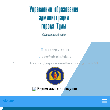
8(4872)52-98-01
guo@cityadm.tula.ru
300000, г. Тула, ул. Дзержинского/Советская, д. 15-17/73
Версия для слабовидящих
Меню