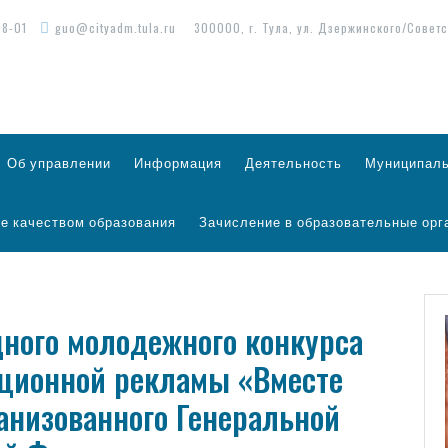
98-01
guo@cityadm.tula.ru
300000, г. Тула, ул. Дзержинского/Советс
Об управлении
Информация
Деятельность
Муниципаль
е качеством образования
Зачисление в образовательные орг
ного молодежного конкурса
ционной рекламы «Вместе
анизованного Генеральной