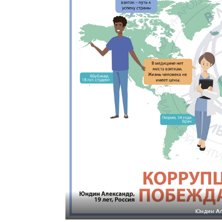
Юндин Але