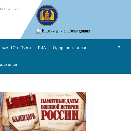
кая, д. 15-
Версия для слабовидящих
ные ЦО г. Тулы
ГИА
Одаренные дети
анизации