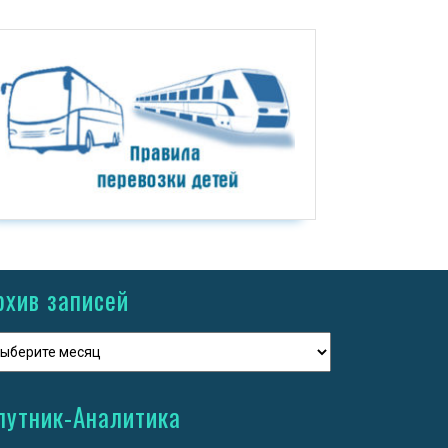
рхив записей
путник-Аналитика