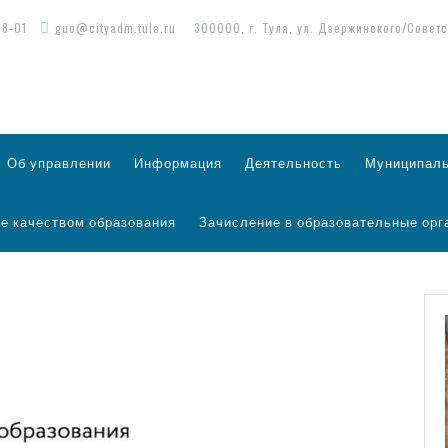
98-01
guo@cityadm.tula.ru
300000, г. Тула, ул. Дзержинского/Советс
Об управлении
Информация
Деятельность
Муниципаль
е качеством образования
Зачисление в образовательные орг