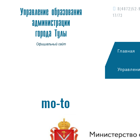
8(4872)52-
17/73
Главная
Управлени
mo-to