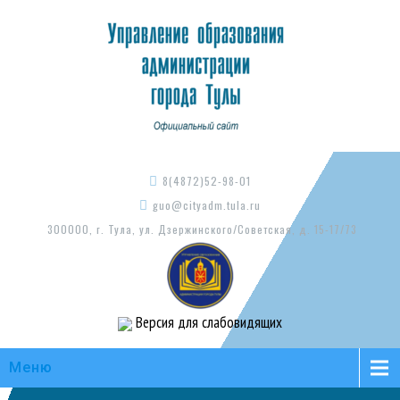
8(4872)52-98-01
guo@cityadm.tula.ru
300000, г. Тула, ул. Дзержинского/Советская, д. 15-17/73
Версия для слабовидящих
Меню