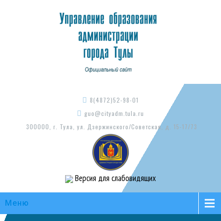
8(4872)52-98-01
guo@cityadm.tula.ru
300000, г. Тула, ул. Дзержинского/Советская, д. 15-17/73
Версия для слабовидящих
Меню