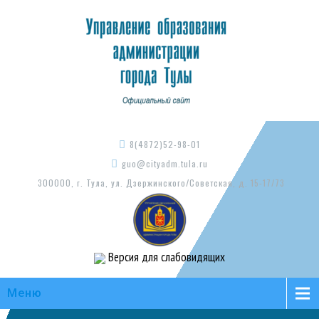
8(4872)52-98-01
guo@cityadm.tula.ru
300000, г. Тула, ул. Дзержинского/Советская, д. 15-17/73
Версия для слабовидящих
Меню