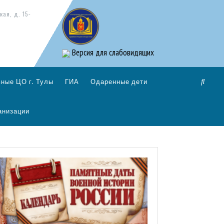
кая, д. 15-
Версия для слабовидящих
ные ЦО г. Тулы
ГИА
Одаренные дети
анизации