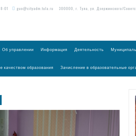
98-01
guo@cityadm.tula.ru
300000, г. Тула, ул. Дзержинского/Советс
Об управлении
Информация
Деятельность
Муниципаль
е качеством образования
Зачисление в образовательные орг
1