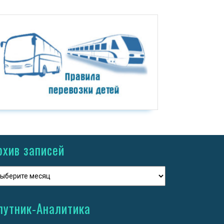
рхив записей
путник-Аналитика