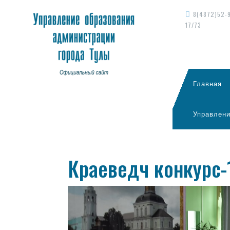
8(4872)52-
17/73
Главная
Управлени
Краеведч конкурс-