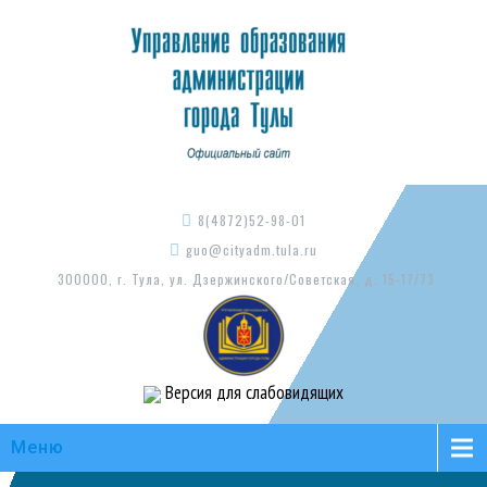
8(4872)52-98-01
guo@cityadm.tula.ru
300000, г. Тула, ул. Дзержинского/Советская, д. 15-17/73
Версия для слабовидящих
Меню