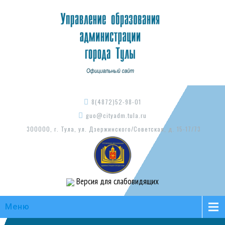
8(4872)52-98-01
guo@cityadm.tula.ru
300000, г. Тула, ул. Дзержинского/Советская, д. 15-17/73
Версия для слабовидящих
Меню