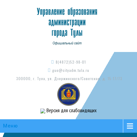
8(4872)52-98-01
guo@cityadm.tula.ru
300000, г. Тула, ул. Дзержинского/Советская, д. 15-17/73
Версия для слабовидящих
Меню