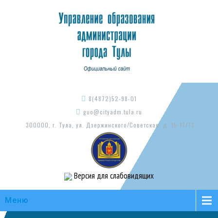
8(4872)52-98-01
guo@cityadm.tula.ru
300000, г. Тула, ул. Дзержинского/Советская, д. 15-17/73
Версия для слабовидящих
Меню