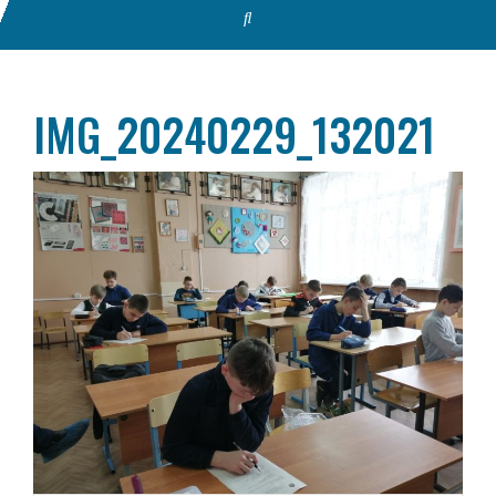
IMG_20240229_132021