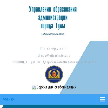
8(4872)52-98-01
guo@cityadm.tula.ru
300000, г. Тула, ул. Дзержинского/Советская, д. 15-17/73
Версия для слабовидящих
Меню