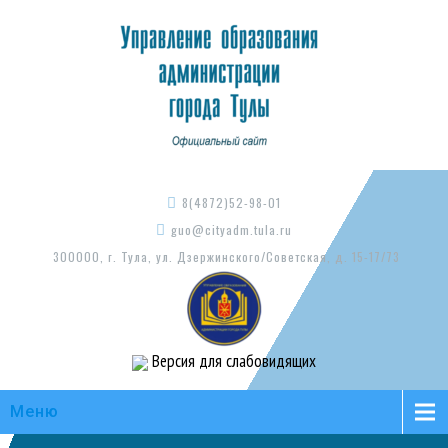
8(4872)52-98-01
guo@cityadm.tula.ru
300000, г. Тула, ул. Дзержинского/Советская, д. 15-17/73
Версия для слабовидящих
Меню