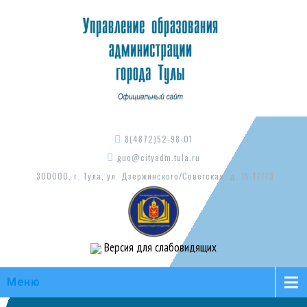
8(4872)52-98-01
guo@cityadm.tula.ru
300000, г. Тула, ул. Дзержинского/Советская, д. 15-17/73
Версия для слабовидящих
Меню