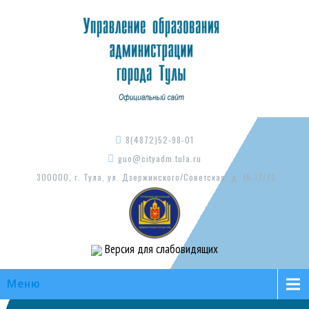
8(4872)52-98-01
guo@cityadm.tula.ru
300000, г. Тула, ул. Дзержинского/Советская, д. 15-17/73
Версия для слабовидящих
Меню