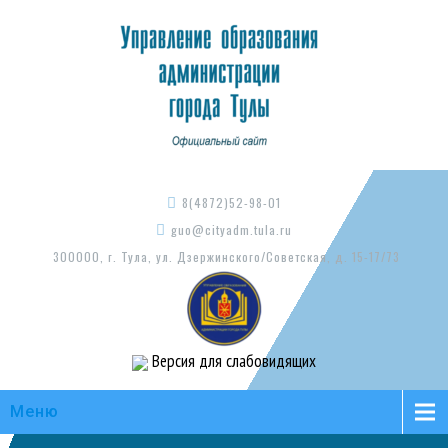
8(4872)52-98-01
guo@cityadm.tula.ru
300000, г. Тула, ул. Дзержинского/Советская, д. 15-17/73
Версия для слабовидящих
Меню