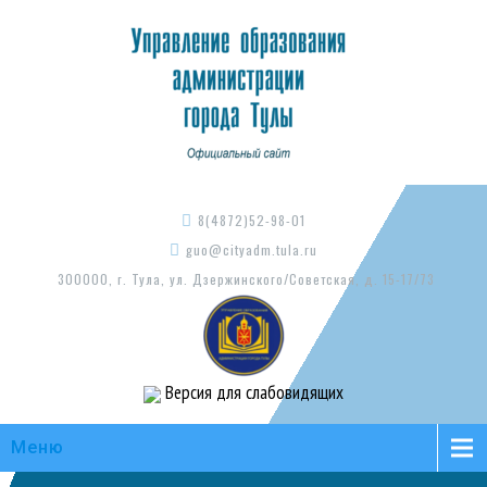
8(4872)52-98-01
guo@cityadm.tula.ru
300000, г. Тула, ул. Дзержинского/Советская, д. 15-17/73
Версия для слабовидящих
Меню