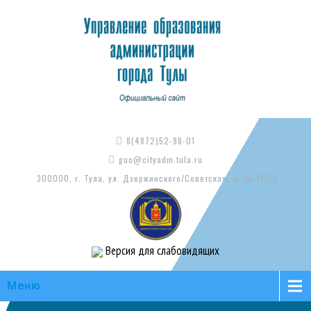
8(4872)52-98-01
guo@cityadm.tula.ru
300000, г. Тула, ул. Дзержинского/Советская, д. 15-17/73
Версия для слабовидящих
Меню