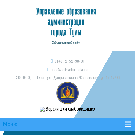
8(4872)52-98-01
guo@cityadm.tula.ru
300000, г. Тула, ул. Дзержинского/Советская, д. 15-17/73
Версия для слабовидящих
Меню