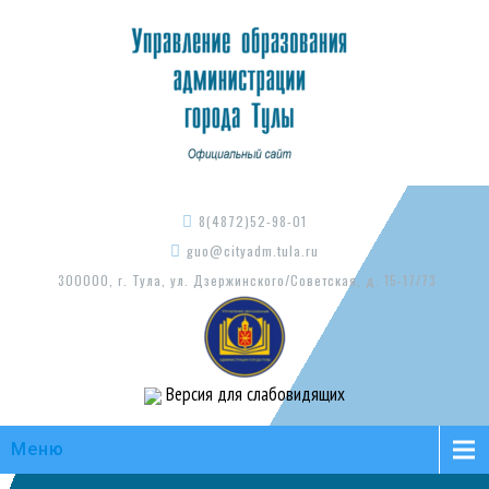
8(4872)52-98-01
guo@cityadm.tula.ru
300000, г. Тула, ул. Дзержинского/Советская, д. 15-17/73
Версия для слабовидящих
Меню