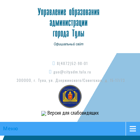
8(4872)52-98-01
guo@cityadm.tula.ru
300000, г. Тула, ул. Дзержинского/Советская, д. 15-17/73
Версия для слабовидящих
Меню