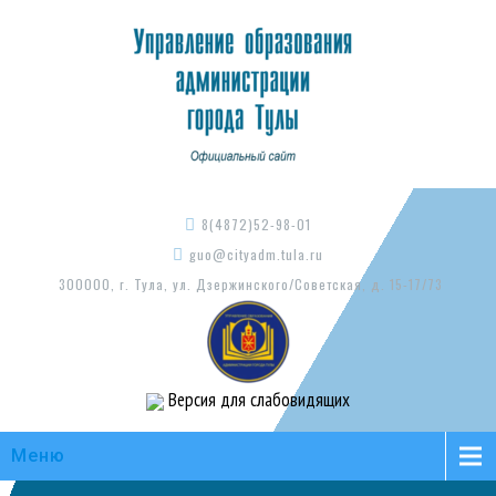
8(4872)52-98-01
guo@cityadm.tula.ru
300000, г. Тула, ул. Дзержинского/Советская, д. 15-17/73
Версия для слабовидящих
Меню