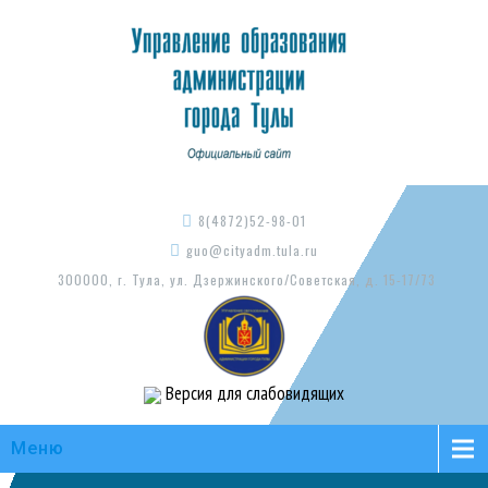
8(4872)52-98-01
guo@cityadm.tula.ru
300000, г. Тула, ул. Дзержинского/Советская, д. 15-17/73
Версия для слабовидящих
Меню