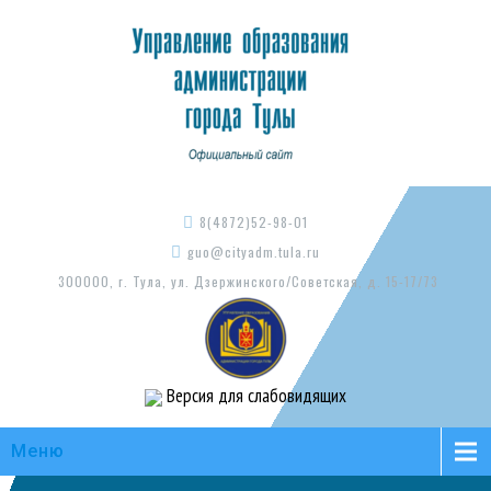
8(4872)52-98-01
guo@cityadm.tula.ru
300000, г. Тула, ул. Дзержинского/Советская, д. 15-17/73
Версия для слабовидящих
Меню