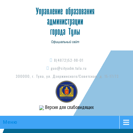
8(4872)52-98-01
guo@cityadm.tula.ru
300000, г. Тула, ул. Дзержинского/Советская, д. 15-17/73
Версия для слабовидящих
Меню