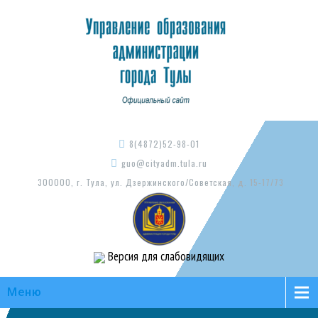
8(4872)52-98-01
guo@cityadm.tula.ru
300000, г. Тула, ул. Дзержинского/Советская, д. 15-17/73
Версия для слабовидящих
Меню