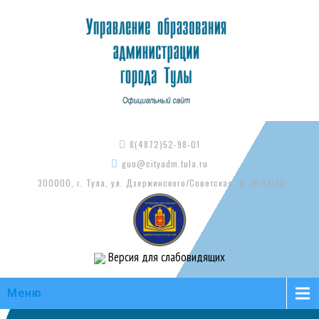
8(4872)52-98-01
guo@cityadm.tula.ru
300000, г. Тула, ул. Дзержинского/Советская, д. 15-17/73
Версия для слабовидящих
Меню