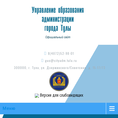
8(4872)52-98-01
guo@cityadm.tula.ru
300000, г. Тула, ул. Дзержинского/Советская, д. 15-17/73
Версия для слабовидящих
Меню