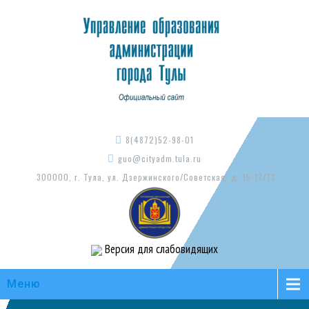
8(4872)52-98-01
guo@cityadm.tula.ru
300000, г. Тула, ул. Дзержинского/Советская, д. 15-17/73
Версия для слабовидящих
Меню