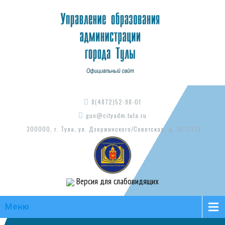
8(4872)52-98-01
guo@cityadm.tula.ru
300000, г. Тула, ул. Дзержинского/Советская, д. 15-17/73
Версия для слабовидящих
Меню