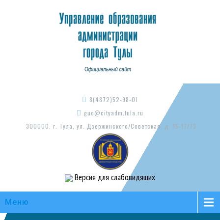
8(4872)52-98-01
guo@cityadm.tula.ru
300000, г. Тула, ул. Дзержинского/Советская, д. 15-17/73
Версия для слабовидящих
Меню