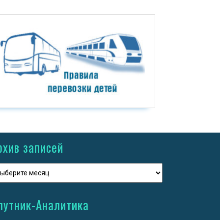
рхив записей
путник-Аналитика