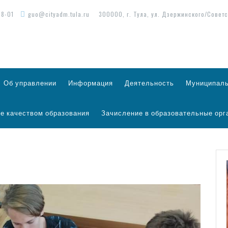
98-01
guo@cityadm.tula.ru
300000, г. Тула, ул. Дзержинского/Советс
Об управлении
Информация
Деятельность
Муниципаль
е качеством образования
Зачисление в образовательные орг