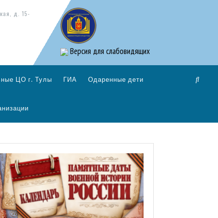
кая, д. 15-
Версия для слабовидящих
ные ЦО г. Тулы
ГИА
Одаренные дети
анизации