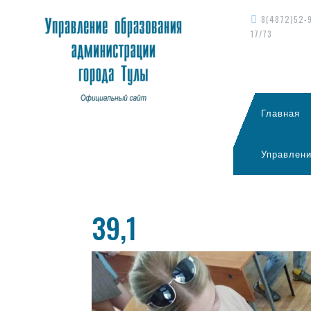
8(4872)52-
17/73
Главная
Управлени
39,1