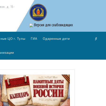
кая, д. 15-
Версия для слабовидящих
ные ЦО г. Тулы
ГИА
Одаренные дети
анизации