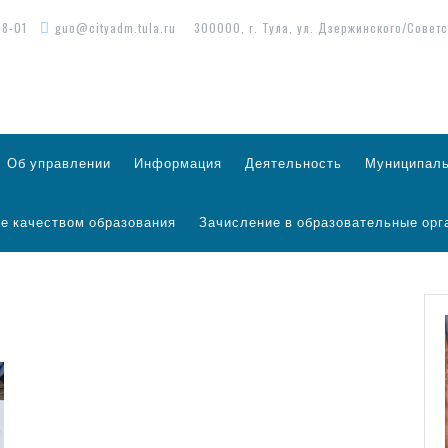
98-01
guo@cityadm.tula.ru
300000, г. Тула, ул. Дзержинского/Советс
Об управлении
Информация
Деятельность
Муниципаль
е качеством образования
Зачисление в образовательные орг