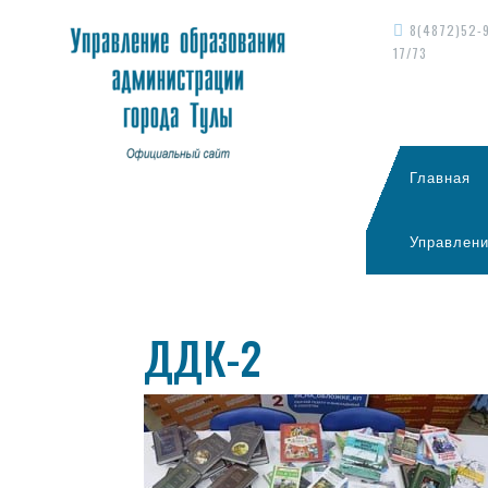
8(4872)52-
17/73
Главная
Управлени
ДДК-2