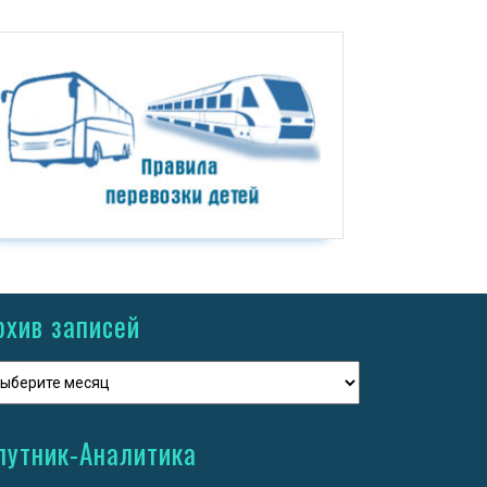
рхив записей
путник-Аналитика