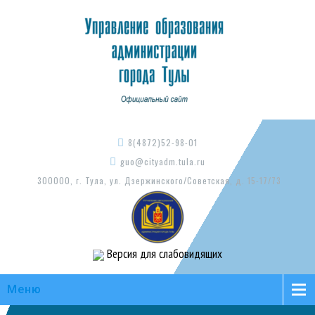
8(4872)52-98-01
guo@cityadm.tula.ru
300000, г. Тула, ул. Дзержинского/Советская, д. 15-17/73
Версия для слабовидящих
Меню