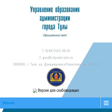
8(4872)52-98-01
guo@cityadm.tula.ru
300000, г. Тула, ул. Дзержинского/Советская, д. 15-17/73
Версия для слабовидящих
Меню