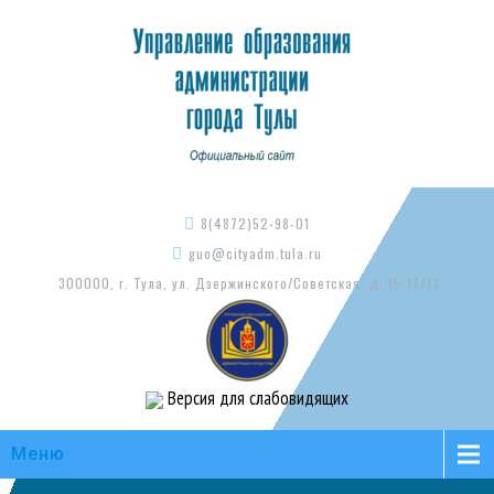
8(4872)52-98-01
guo@cityadm.tula.ru
300000, г. Тула, ул. Дзержинского/Советская, д. 15-17/73
Версия для слабовидящих
Меню